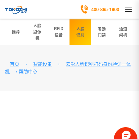
400-865-1900
人脸
RFID
人脸
考勤
通道
推荐
摄像
设备
识别
门禁
闸机
机
首页
›
智能设备
›
云影人脸识别扫码身份验证一体
机
›
帮助中心