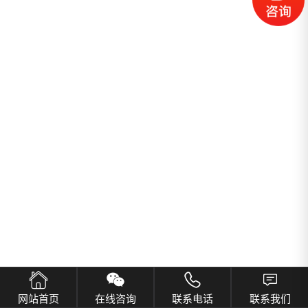
网站首页
在线咨询
联系电话
联系我们