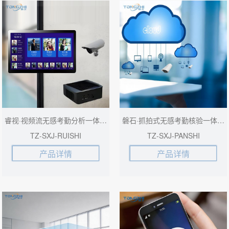
睿视·视频流无感考勤分析一体化
磐石·抓拍式无感考勤核验一体化
系统
系统
TZ-SXJ-RUISHI
TZ-SXJ-PANSHI
产品详情
产品详情