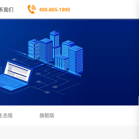
400-865-1900
系我们
生态版
旗舰版