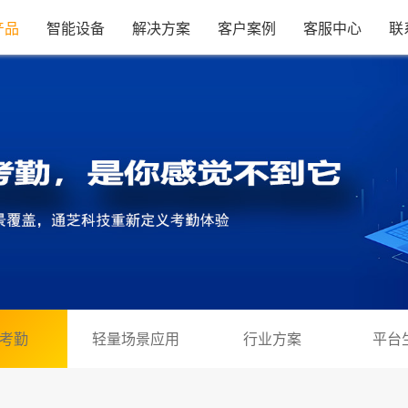
产品
智能设备
解决方案
客户案例
客服中心
联
考勤
轻量场景应用
行业方案
平台