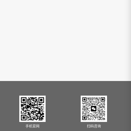
手机官网
扫码咨询