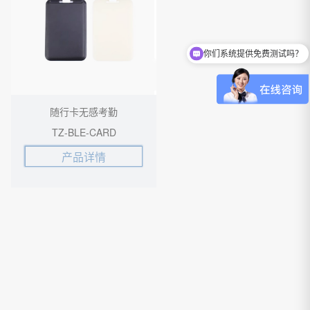
你们系统提供免费测试吗？
随行卡无感考勤
TZ-BLE-CARD
产品详情