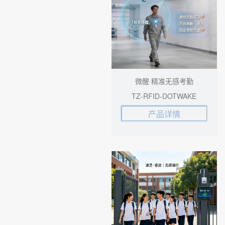
微醒·精准无感考勤
TZ-RFID-DOTWAKE
产品详情