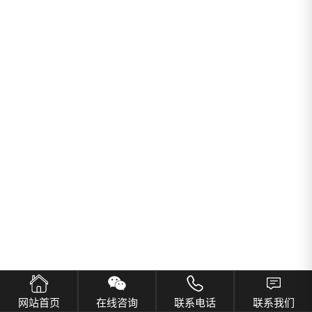
网站首页
在线咨询
联系电话
联系我们