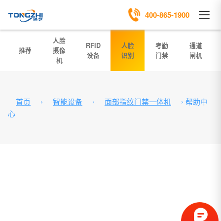
400-865-1900
人脸
RFID
人脸
考勤
通道
推荐
摄像
设备
识别
门禁
闸机
机
首页
›
智能设备
›
面部指纹门禁一体机
›
帮助中
心