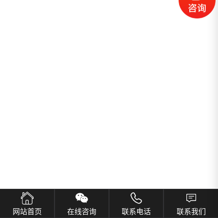
网站首页
在线咨询
联系电话
联系我们