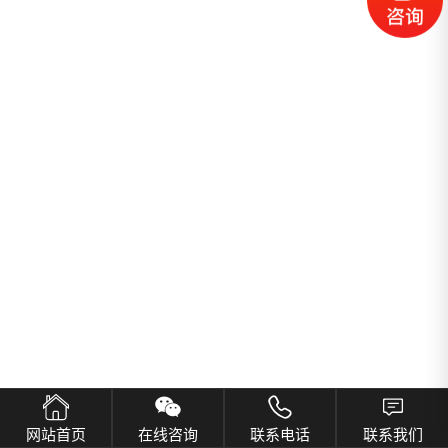
网站首页
在线咨询
联系电话
联系我们