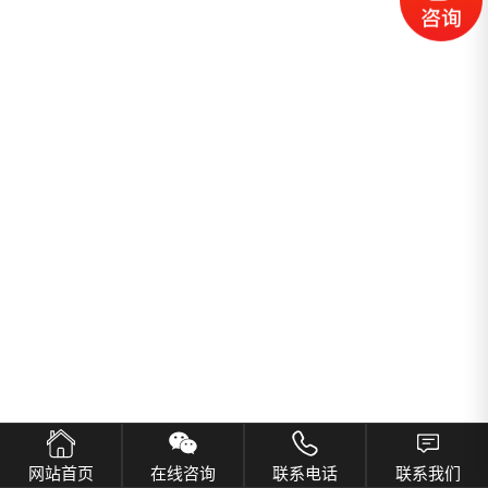
网站首页
在线咨询
联系电话
联系我们