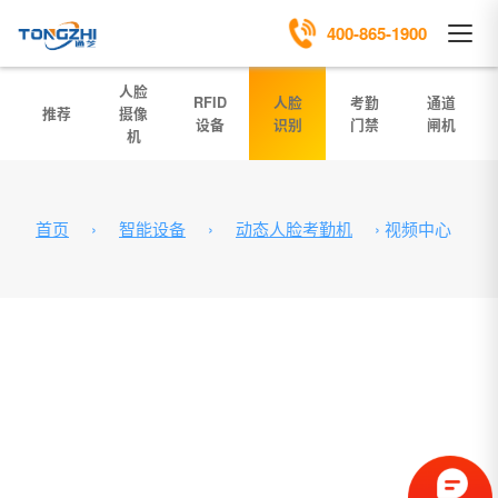
400-865-1900
人脸
RFID
人脸
考勤
通道
推荐
摄像
设备
识别
门禁
闸机
机
首页
›
智能设备
›
动态人脸考勤机
›
视频中心