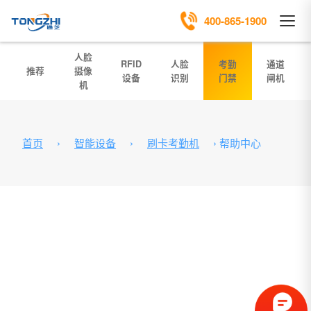
400-865-1900
人脸
RFID
人脸
考勤
通道
推荐
摄像
设备
识别
门禁
闸机
机
首页
›
智能设备
›
刷卡考勤机
›
帮助中心