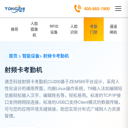
400-865-1900
人脸
RFID
人脸
考勤
通道
推荐
摄像
设备
识别
门禁
闸机
机
首页
>
智能设备
>
射频卡考勤机
射频卡考勤机
通芝科技射频卡考勤机CU200基于ZEM565平台设计，采用人
性化设计的通用界面，内嵌Linux操作系统，T9输入法如编辑短
信般轻松输入汉字，编辑姓名等，轻松易用。标准的TCP/IP接
口支持跨网段连接，标准的USB口支持Client模式的数据传输，
可与您的应用环境无缝链接，助您实现分布式广域网人力资源
管理。