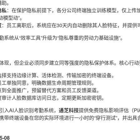
辅助。
隐私
：在保护隐私前提下，各分公司终端独立训练模型，仅上传
动模型动”。
权
：员工离职后，系统应在30天内自动删除其人脸特征，并提供
勤系统从“效率工具”升级为“隐私尊重的劳动力基础设施”。
体现，但企业必须同步建立同等强度的隐私保护体系。核心行动
选择支持边缘计算、活体检测、传输加密的终端设备。
员工单独同意，明确数据生命周期管理规则。
点到全面推广，预留替代方案和员工反馈渠道。
度审计人脸数据库访问日志，定期更新加密密钥。
引入AI人脸识别考勤系统，
通芝科技
提供免费隐私影响评估（PI
携带终端设备在您的实际环境进行一小时的“穿行测试”，并出具
-08