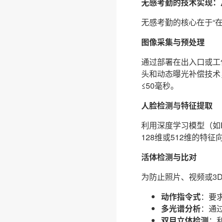
无感考勤的技术实现：
无感考勤的核心在于“
图像采集与预处理
通过部署在出入口或工
头和动态曝光补偿技术，
≤50毫秒。
人脸检测与特征提取
利用深度学习模型（如R
128维或512维的
活体检测与比对
为防止照片、视频或3
动作指令式
：要
多光谱分析
：通
双目立体检测
：