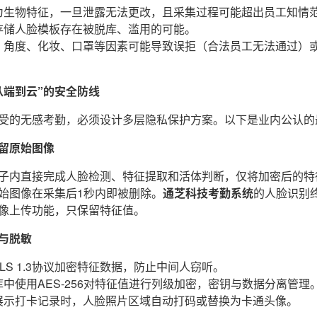
为生物特征，一旦泄露无法更改，且采集过程可能超出员工知情
存储人脸模板存在被脱库、滥用的可能。
、角度、化妆、口罩等因素可能导致误拒（合法员工无法通过）
从端到云”的安全防线
受的无感考勤，必须设计多层隐私保护方案。以下是业内公认的
留原始图像
子内直接完成人脸检测、特征提取和活体判断，仅将加密后的特
始图像在采集后1秒内即被删除。
通芝科技考勤系统
的人脸识别
像上传功能，只保留特征值。
与脱敏
LS 1.3协议加密特征数据，防止中间人窃听。
中使用AES-256对特征值进行列级加密，密钥与数据分离管理
展示打卡记录时，人脸照片区域自动打码或替换为卡通头像。