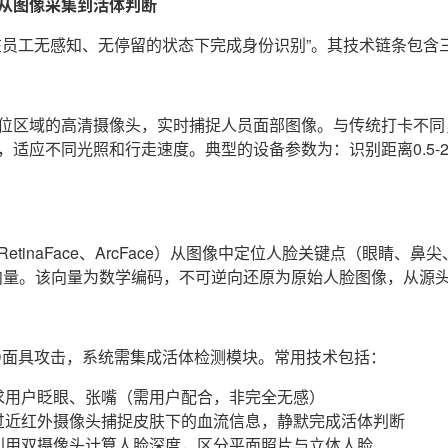
从图像采集到活体判断
在员工无感知、无停留的状态下完成身份识别”。其技术链条包含
位区域的高清摄像头，实时捕捉人员面部图像。与传统打卡不同
适应不同光照和行走速度。典型的设备参数为：识别距离0.5-2
etinaFace、ArcFace）从图像中定位人脸关键点（眼睛、
特征向量。该向量为数学编码，不可逆向还原为原始人脸图像，从源
D面具攻击，系统需集成活体检测模块。常用技术包括：
求用户眨眼、张嘴（需用户配合，非完全无感）
过近红外摄像头捕捉皮肤下的血流信息，静默完成活体判断
利用双摄像头计算人脸深度，区分平面照片与立体人脸