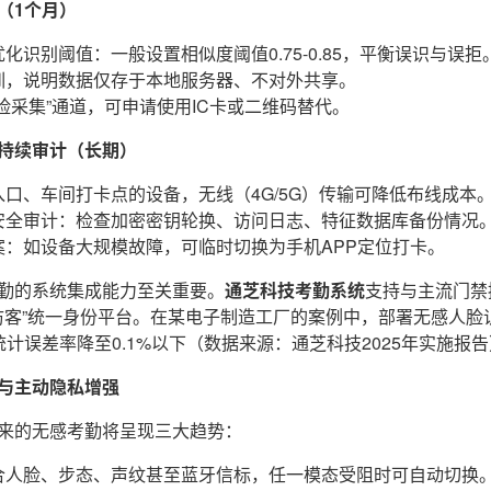
（1个月）
化识别阈值：一般设置相似度阈值0.75-0.85，平衡误识与误拒
训，说明数据仅存于本地服务器、不对外共享。
脸采集”通道，可申请使用IC卡或二维码替代。
持续审计（长期）
口、车间打卡点的设备，无线（4G/5G）传输可降低布线成本
安全审计：检查加密密钥轮换、访问日志、特征数据库备份情况
案：如设备大规模故障，可临时切换为手机APP定位打卡。
勤的系统集成能力至关重要。
通芝科技考勤系统
支持与主流门禁
+访客”统一身份平台。在某电子制造工厂的案例中，部署无感人
计误差率降至0.1%以下（数据来源：通芝科技2025年实施报
与主动隐私增强
来的无感考勤将呈现三大趋势：
合人脸、步态、声纹甚至蓝牙信标，任一模态受阻时可自动切换