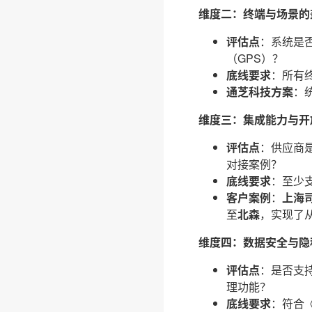
维度二：终端与场景的
评估点
：系统是
（GPS）？
底线要求
：所有
通芝科技方案
：
维度三：集成能力与开
评估点
：供应商是
对接案例？
底线要求
：至少
客户案例
：
上海
至
北森
，实现了
维度四：数据安全与隐
评估点
：是否支
理功能？
底线要求
：符合