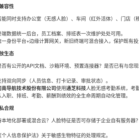
兼容性
否能同时支持办公室（无感人脸）、车间（红外活体）、门店（移
终端数据统一后台，员工档案、排班表一次维护处处可用。
统一身份平台+边缘计算网关，新旧终端可混合接入，保护既有投
放生态
否有公开的API文档、沙箱环境、预置连接器？是否已有与您现有
支持双向同步（人员信息、打卡记录、审批状态）。
司南导航技术股份有限公司
使用
通芝科技
人脸无感考勤系统，考勤
从入职、排班、考勤、薪酬到绩效的全生命周期自动化管理。
私合规
持本地化部署或混合云？人脸特征是否可存储于企业自有服务器
《个人信息保护法》关于敏感生物特征的处理规定。