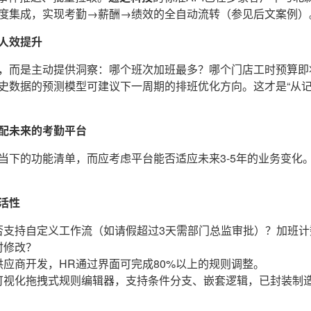
度集成，实现考勤→薪酬→绩效的全自动流转（参见后文案例）
人效提升
，而是主动提供洞察：哪个班次加班最多？哪个门店工时预算即
史数据的预测模型可建议下一周期的排班优化方向。这才是“从记
配未来的考勤平台
当下的功能清单，而应考虑平台能否适应未来3-5年的业务变化
活性
否支持自定义工作流（如请假超过3天需部门总监审批）？加班计
时修改？
供应商开发，HR通过界面可完成80%以上的规则调整。
可视化拖拽式规则编辑器，支持条件分支、嵌套逻辑，已封装制
。