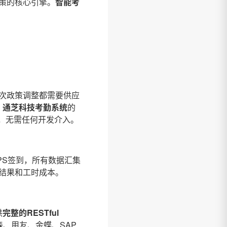
策的核心引擎。
智能考
次政策调整都需要供应
。
通芝科技考勤系统
的
”，无需任何开发介入。
PS签到，所有数据汇集
结果和工时成本。
供
完整的RESTful
森、用友、金蝶、SAP