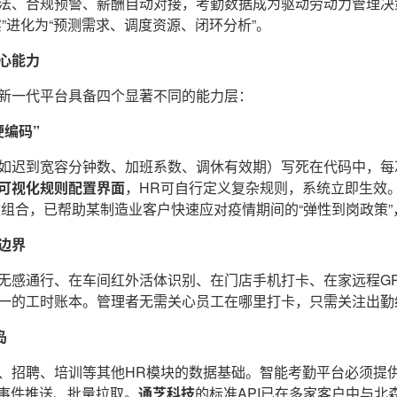
法、合规预警、薪酬自动对接，考勤数据成为驱动劳动力管理决
实”进化为“预测需求、调度资源、闭环分析”。
心能力
新一代平台具备四个显著不同的能力层：
硬编码”
如迟到宽容分钟数、加班系数、调休有效期）写死在代码中，每
可视化规则配置界面
，HR可自行定义复杂规则，系统立即生效
参数组合，已帮助某制造业客户快速应对疫情期间的“弹性到岗政策
边界
无感通行、在车间红外活体识别、在门店手机打卡、在家远程G
一的工时账本。管理者无需关心员工在哪里打卡，只需关注出勤
岛
、招聘、培训等其他HR模块的数据基础。智能考勤平台必须提
、事件推送、批量拉取。
通芝科技
的标准API已在多家客户中与北