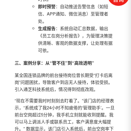
即时预警
：自动推送告警信息（如短
信、APP通知、微信消息）至管理者
处。
生成报告
：系统自动汇总数据，输出
《员工在岗分析报告》，为管理决策提
供清晰、客观的数据支撑，让处理有据
可依。
三、案例分享：从“管不住”到“高效透明”
某全国连锁品牌的前台接待岗位曾长期受“打卡后离
岗”问题困扰，导致客户到店无人接待，体验受损。
引入通芝科技系统后，情况得到彻底改观。
“现在不需要我时时刻刻去盯着了。”该门店的经理表
示，“系统成了我24小时不知疲倦的‘管理助手’。一旦
前台空岗超过5分钟，我手机立刻就能收到提醒。我
可以马上调派人手或联系员工，客户满意度大幅提
升。” 数据显示，该门店引入系统后，前台空岗率下