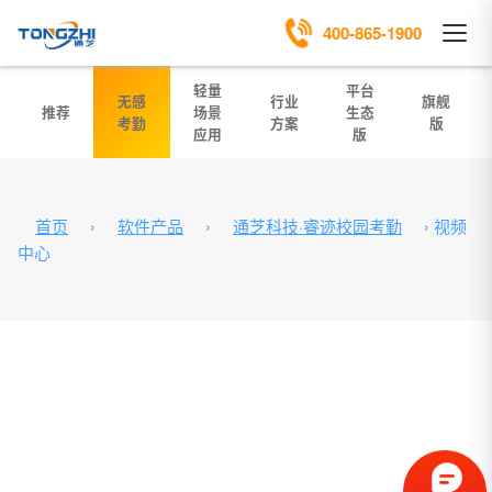
400-865-1900
轻量
平台
无感
行业
旗舰
推荐
场景
生态
考勤
方案
版
应用
版
首页
›
软件产品
›
通芝科技·睿迹校园考勤
›
视频
中心