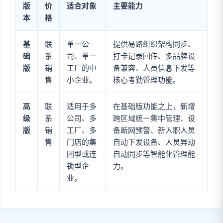
版
价
适合对象
主要能力
本
格
基
联
单一公
提供易路组织架构同步、
础
系
司、单一
打卡记录回传、多品牌设
版
销
工厂的中
备兼容、人员信息下发等
售
小企业。
核心考勤管理功能。
高
联
适用于多
在基础版功能之上，新增
级
系
公司、多
跨区域统一集中管理、设
版
销
工厂、多
备断网预警、新入职人员
售
门店的集
自动下发设备、人员异动
团型或连
自动同步等智能化管理能
锁型企
力。
业。