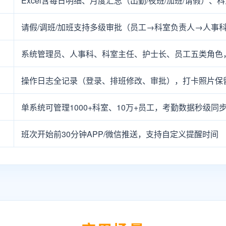
Excel含每日明细、月度汇总（出勤/夜班/加班/请假）、
请假/调班/加班支持多级审批（员工→科室负责人→人事
系统管理员、人事科、科室主任、护士长、员工五类角色
操作日志全记录（登录、排班修改、审批），打卡照片保
单系统可管理1000+科室、10万+员工，考勤数据秒级同
班次开始前30分钟APP/微信推送，支持自定义提醒时间