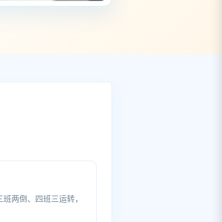
。
三班两倒、四班三运转，