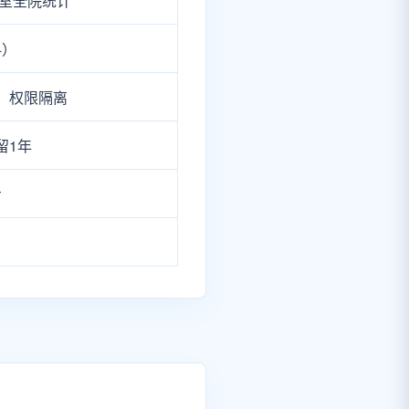
科室全院统计
科）
，权限隔离
留1年
步