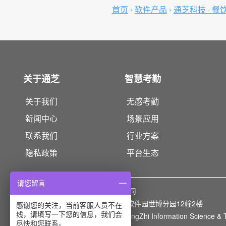
首页
›
软件产品
›
通芝科技 · 餐
关于通芝
智慧考勤
关于我们
无感考勤
新闻中心
场景应用
联系我们
行业方案
隐私政策
平台生态
请您留言
版权所有：
上海通芝信息科技有限公司
上海市浦东新区灵岩南路295号浦东软件园世博分园12幢2楼
感谢您的关注，当前客服人员不在
线，请填写一下您的信息，我们会
Copyright© 2014-2026 Shanghai TongZhi Information Science & T
尽快和您联系。