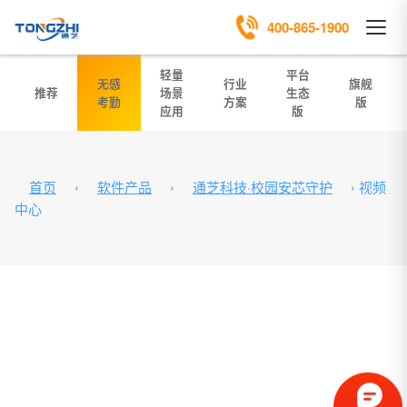
400-865-1900
轻量
平台
无感
行业
旗舰
推荐
场景
生态
考勤
方案
版
应用
版
首页
›
软件产品
›
通芝科技·校园安芯守护
›
视频
中心