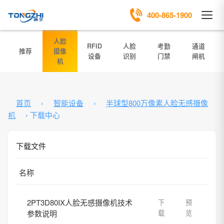
400-865-1900
人脸
RFID
人脸
考勤
通道
推荐
摄像
设备
识别
门禁
闸机
机
首页
›
智能设备
›
半球型800万像素人脸无感摄像
机
›
下载中心
下载文件
名称
2PT3D80IX人脸无感摄像机技术
下
预
参数说明
载
览