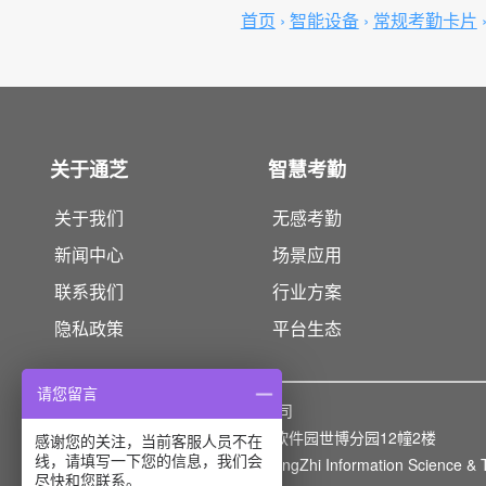
首页
›
智能设备
›
常规考勤卡片
关于通芝
智慧考勤
关于我们
无感考勤
新闻中心
场景应用
联系我们
行业方案
隐私政策
平台生态
请您留言
版权所有：
上海通芝信息科技有限公司
上海市浦东新区灵岩南路295号浦东软件园世博分园12幢2楼
感谢您的关注，当前客服人员不在
线，请填写一下您的信息，我们会
Copyright© 2014-2026 Shanghai TongZhi Information Science & T
尽快和您联系。