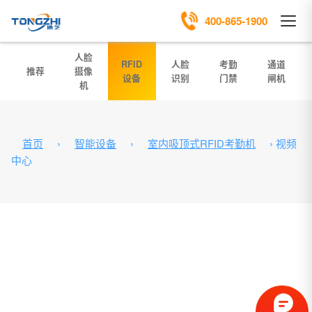
400-865-1900
人脸
RFID
人脸
考勤
通道
推荐
摄像
设备
识别
门禁
闸机
机
首页
›
智能设备
›
室内吸顶式RFID考勤机
›
视频
中心