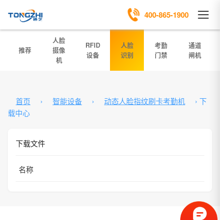
400-865-1900
人脸
RFID
人脸
考勤
通道
推荐
摄像
设备
识别
门禁
闸机
机
首页
›
智能设备
›
动态人脸指纹刷卡考勤机
›
下
载中心
下载文件
名称