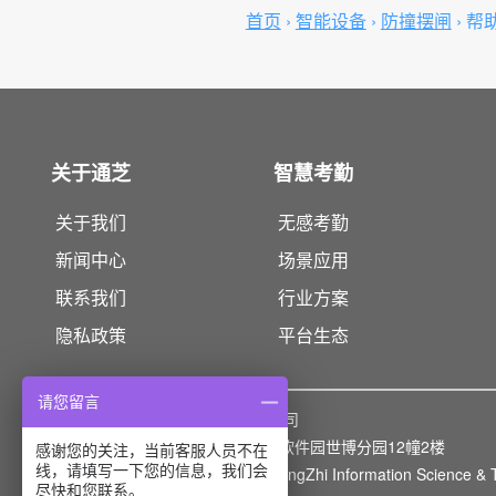
首页
›
智能设备
›
防撞摆闸
›
帮
关于通芝
智慧考勤
关于我们
无感考勤
新闻中心
场景应用
联系我们
行业方案
隐私政策
平台生态
请您留言
版权所有：
上海通芝信息科技有限公司
上海市浦东新区灵岩南路295号浦东软件园世博分园12幢2楼
感谢您的关注，当前客服人员不在
线，请填写一下您的信息，我们会
Copyright© 2014-2026 Shanghai TongZhi Information Science & T
尽快和您联系。