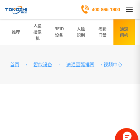
400-865-1900
人脸
RFID
人脸
考勤
通道
推荐
摄像
设备
识别
门禁
闸机
机
首页
›
智能设备
›
速通圆弧摆闸
›
视频中心