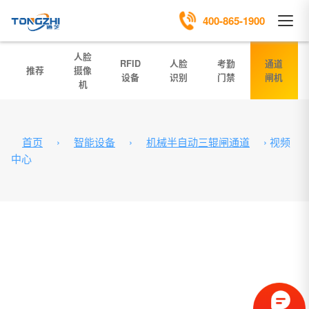
400-865-1900
人脸
RFID
人脸
考勤
通道
推荐
摄像
设备
识别
门禁
闸机
机
首页
›
智能设备
›
机械半自动三辊闸通道
›
视频
中心