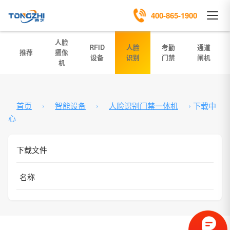
400-865-1900
人脸
RFID
人脸
考勤
通道
推荐
摄像
设备
识别
门禁
闸机
机
首页
›
智能设备
›
人脸识别门禁一体机
›
下载中
心
下载文件
名称