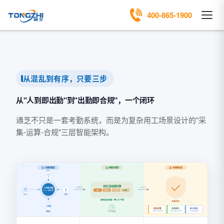
400-865-1900
从混乱到有序，只要三步
从"人到即出勤"到"出勤即合规"，一个闭环
通芝不只是一套考勤系统，而是为复杂用工场景设计的"采
集-运算-合规"三层智能架构。
① 无感采集层
② 智能运算层
③ 合规输出层
WiFi
多用工形态规则引擎
数据流
合规流
人到即出勤
全职工
兼职工
小时工
派遣工
100% 准确采集
蓝牙
RFID
规则自动匹配 · 零人工干预
合规守护
超限预警
合规报告
审计轨迹
加班/工时告警
一键生成审计报告
不可篡改留存
摄像机
实时运算