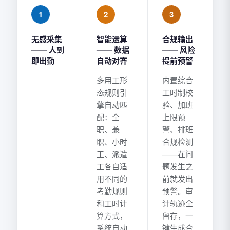
1
2
3
无感采集
智能运算
合规输出
—— 人到
—— 数据
—— 风险
即出勤
自动对齐
提前预警
多用工形
内置综合
态规则引
工时制校
擎自动匹
验、加班
配：全
上限预
职、兼
警、排班
职、小时
合规检测
工、派遣
——在问
工各自适
题发生之
用不同的
前就发出
考勤规则
预警。审
和工时计
计轨迹全
算方式，
留存，一
系统自动
键生成合