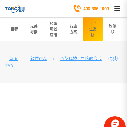
400-865-1900
轻量
平台
无感
行业
旗舰
推荐
场景
生态
考勤
方案
版
应用
版
首页
›
软件产品
›
通芝科技 · 易路融合版
›
视频
中心