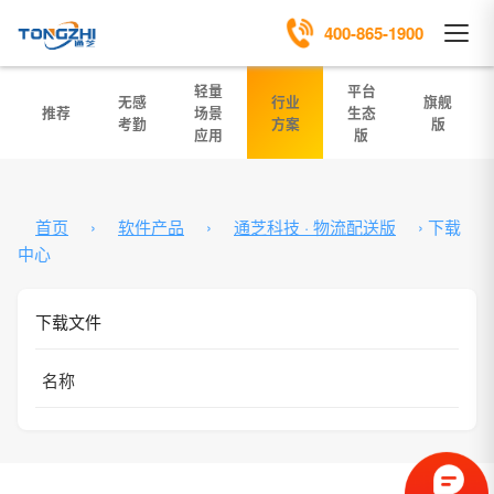
400-865-1900
轻量
平台
无感
行业
旗舰
推荐
场景
生态
考勤
方案
版
应用
版
首页
›
软件产品
›
通芝科技 · 物流配送版
›
下载
中心
下载文件
名称