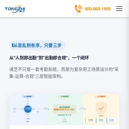
400-865-1900
从混乱到有序，只要三步
从"人到即出勤"到"出勤即合规"，一个闭环
通芝不只是一套考勤系统，而是为复杂用工场景设计的"采
集-运算-合规"三层智能架构。
① 无感采集层
② 智能运算层
③ 合规输出层
WiFi
多用工形态规则引擎
数据流
合规流
人到即出勤
全职工
兼职工
小时工
派遣工
100% 准确采集
蓝牙
RFID
规则自动匹配 · 零人工干预
合规守护
超限预警
合规报告
审计轨迹
加班/工时告警
一键生成审计报告
不可篡改留存
摄像机
实时运算