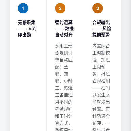
1
2
3
无感采集
智能运算
合规输出
—— 人到
—— 数据
—— 风险
即出勤
自动对齐
提前预警
多用工形
内置综合
态规则引
工时制校
擎自动匹
验、加班
配：全
上限预
职、兼
警、排班
职、小时
合规检测
工、派遣
——在问
工各自适
题发生之
用不同的
前就发出
考勤规则
预警。审
和工时计
计轨迹全
算方式，
留存，一
系统自动
键生成合