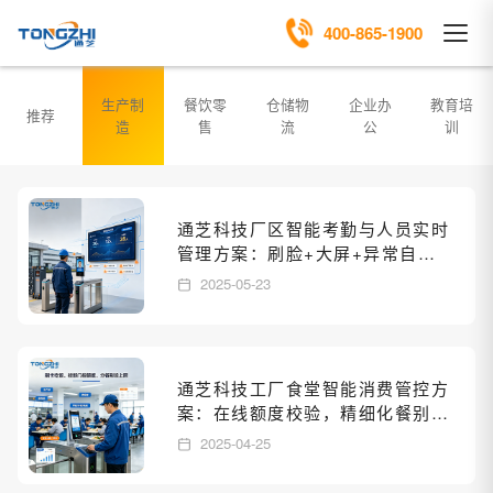
400-865-1900
生产制
餐饮零
仓储物
企业办
教育培
推荐
造
售
流
公
训
通芝科技厂区智能考勤与人员实时
管理方案：刷脸+大屏+异常自动
预警
2025-05-23
通芝科技工厂食堂智能消费管控方
案：在线额度校验，精细化餐别与
部门预算管理
2025-04-25