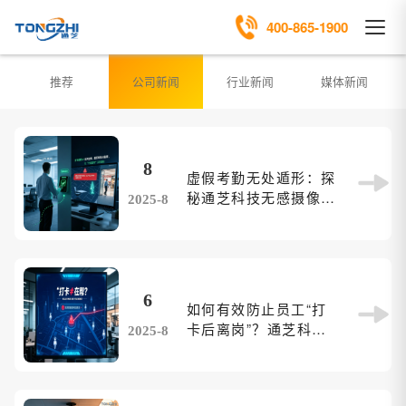
400-865-1900
推荐
公司新闻
行业新闻
媒体新闻
8
虚假考勤无处遁形：探
秘通芝科技无感摄像机
2025-8
如何识别“考勤作弊”！
6
如何有效防止员工“打
卡后离岗”？通芝科技
2025-8
给出智能答案！