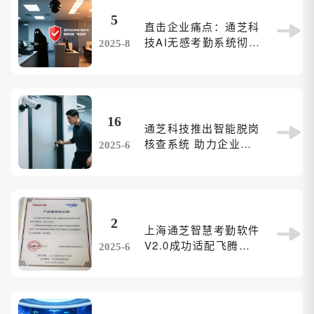
5
直击企业痛点：通芝科
技AI无感考勤系统彻底
2025-8
解决“吃空饷”难题
16
通芝科技推出智能脱岗
核查系统 助力企业实
2025-6
现高效人员管理
2
上海通芝智慧考勤软件
V2.0成功适配飞腾腾
2025-6
云S2500处理器平台